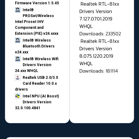
Realtek RTL-81xx
Firmware Version 1.5.45
Drivers Version
Intel®
PROSet/Wireless
7.127.0701.2019
Intel Proset IHV
WHQL
Component and
Downloads: 233502
Extension (PIE) v24.xxxx
Realtek RTL-81xx
Intel® Wireless
Bluetooth Drivers
Drivers Version
v24.xxx
8.075.1220.2019
Intel® Wireless Wifi
WHQL
Drivers Version
Downloads: 181114
24.xxx WHQL
Realtek USB 2.0/3.0
Card Reader 10.0.x
drivers
Intel NPU (AI Boost)
Drivers Version
32.0.100.4841