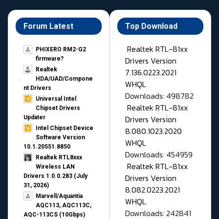
Forum Latest
Top Download
Realtek RTL-81xx
PHIXERO RM2-G2
Drivers Version
firmware?
Realtek
7.136.0223.2021
HDA/UAD/Compone
WHQL
nt Drivers
Downloads: 498782
Universal Intel
Realtek RTL-81xx
Chipset Drivers
Drivers Version
Updater​
Intel Chipset Device
8.080.1023.2020
Software Version
WHQL
10.1.20551.8850
Downloads: 454959
Realtek RTL8xxx
Realtek RTL-81xx
Wireless LAN
Drivers Version
Drivers 1.0.0.283 (July
31, 2026)
8.082.0223.2021
Marvell/Aquantia
WHQL
AQC113, AQC113C,
Downloads: 242841
AQC-113CS (10Gbps)