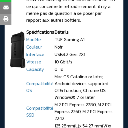
ce qui concerne le refroidissement, il n'y a
même pas de question à se poser par
rapport aux autres boîtiers.
Spécifications
Détails
Modèle
TUF Gaming A1
Couleur
Noir
Interface
USB3.2 Gen 2X1
Vitesse
10 Gbit/s
Capacity
0 To
Mac OS Catalina or later,
Compatibilité
Android devices supported
OS
OTG function, Chrome OS,
Windows® 7 or later
M.2 PCI Express 2280, M.2 PCI
Compatibilité
Express 2260, M.2 PCI Express
SSD
2242
125.28mm(L)x 54.27 mm(W)x