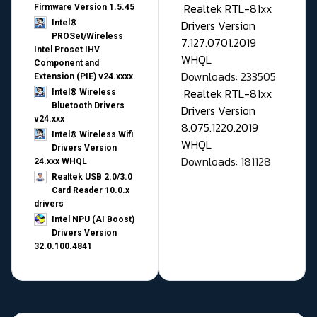
Realtek RTL-81xx
Firmware Version 1.5.45
Drivers Version
Intel®
PROSet/Wireless
7.127.0701.2019
Intel Proset IHV
WHQL
Component and
Downloads: 233505
Extension (PIE) v24.xxxx
Realtek RTL-81xx
Intel® Wireless
Bluetooth Drivers
Drivers Version
v24.xxx
8.075.1220.2019
Intel® Wireless Wifi
WHQL
Drivers Version
Downloads: 181128
24.xxx WHQL
Realtek USB 2.0/3.0
Card Reader 10.0.x
drivers
Intel NPU (AI Boost)
Drivers Version
32.0.100.4841