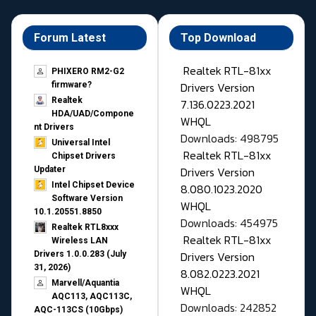
Forum Latest
Top Download
Realtek RTL-81xx
PHIXERO RM2-G2
Drivers Version
firmware?
Realtek
7.136.0223.2021
HDA/UAD/Compone
WHQL
nt Drivers
Downloads: 498795
Universal Intel
Realtek RTL-81xx
Chipset Drivers
Drivers Version
Updater​
Intel Chipset Device
8.080.1023.2020
Software Version
WHQL
10.1.20551.8850
Downloads: 454975
Realtek RTL8xxx
Realtek RTL-81xx
Wireless LAN
Drivers Version
Drivers 1.0.0.283 (July
31, 2026)
8.082.0223.2021
Marvell/Aquantia
WHQL
AQC113, AQC113C,
Downloads: 242852
AQC-113CS (10Gbps)