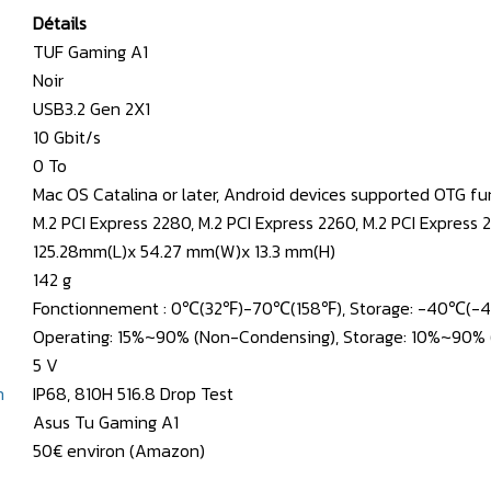
Détails
TUF Gaming A1
Noir
USB3.2 Gen 2X1
10 Gbit/s
0 To
Mac OS Catalina or later, Android devices supported OTG f
M.2 PCI Express 2280, M.2 PCI Express 2260, M.2 PCI Express 
125.28mm(L)x 54.27 mm(W)x 13.3 mm(H)
142 g
Fonctionnement : 0℃(32℉)-70℃(158℉), Storage: -40℃(
Operating: 15%~90% (Non-Condensing), Storage: 10%~90%
5 V
n
IP68, 810H 516.8 Drop Test
Asus Tu Gaming A1
50€ environ (Amazon)