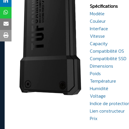
Spécifications
Modèle
Couleur
Interface
Vitesse
Capacity
Compatibilité OS
Compatibilité SSD
Dimensions
Poids
Température
Humidité
Voltage
Indice de protectio
Lien constructeur
Prix