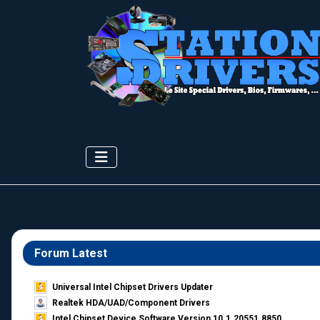
Forum Latest
Universal Intel Chipset Drivers Updater​
Realtek HDA/UAD/Component Drivers
Intel Chipset Device Software Version 10.1.20551.8850