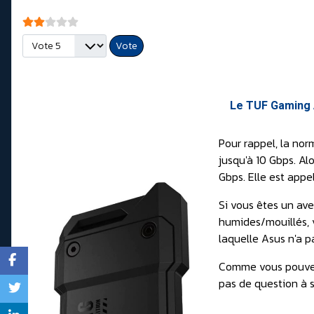
Vote utilisateur:
2
/
5
Veuillez voter
Le TUF Gaming A
Pour rappel, la no
jusqu'à 10 Gbps. Al
Gbps. Elle est app
Si vous êtes un av
humides/mouillés, v
laquelle Asus n'a pa
Comme vous pouvez 
pas de question à s