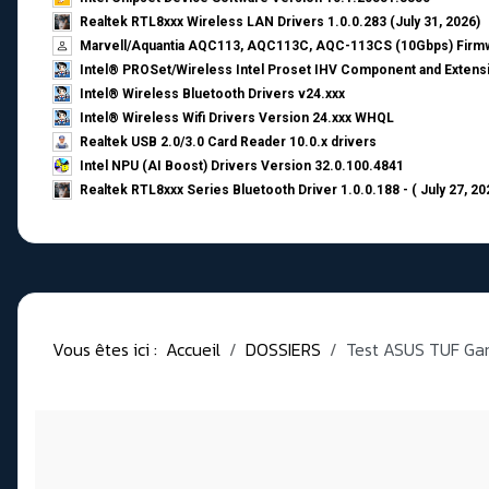
Realtek RTL8xxx Wireless LAN Drivers 1.0.0.283 (July 31, 2026)
Marvell/Aquantia AQC113, AQC113C, AQC-113CS (10Gbps) Firmw
Intel® PROSet/Wireless Intel Proset IHV Component and Extensi
Intel® Wireless Bluetooth Drivers v24.xxx
Intel® Wireless Wifi Drivers Version 24.xxx WHQL
Realtek USB 2.0/3.0 Card Reader 10.0.x drivers
Intel NPU (AI Boost) Drivers Version 32.0.100.4841
Realtek RTL8xxx Series Bluetooth Driver 1.0.0.188 - ( July 27, 20
Vous êtes ici :
Accueil
DOSSIERS
Test ASUS TUF Ga