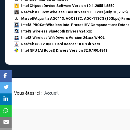
Intel Chipset Device Software Version 10.1.20551.8850
Realtek RTL8xxx Wireless LAN Drivers 1.0.0.283 (July 31, 2026)
Marvell/Aquantia AQC113, AQC113C, AQC-113CS (10Gbps) Firmw
Intel® PROSet/Wireless Intel Proset IHV Component and Extensi
Intel® Wireless Bluetooth Drivers v24.xxx
Intel® Wireless Wifi Drivers Version 24.xxx WHQL
Realtek USB 2.0/3.0 Card Reader 10.0.x drivers
Intel NPU (AI Boost) Drivers Version 32.0.100.4841
Vous êtes ici :
Accueil