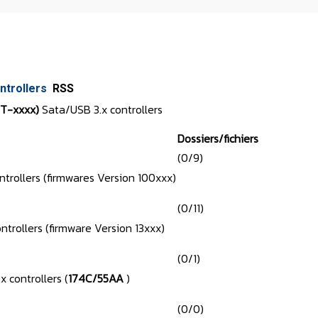
ntrollers
RSS
MT-xxxx)
Sata/USB 3.x controllers
Dossiers/fichiers
(0/9)
trollers (firmwares Version 100xxx)
(0/11)
rollers (firmware Version 13xxx)
(0/1)
 controllers (
174C/55AA
)
(0/0)