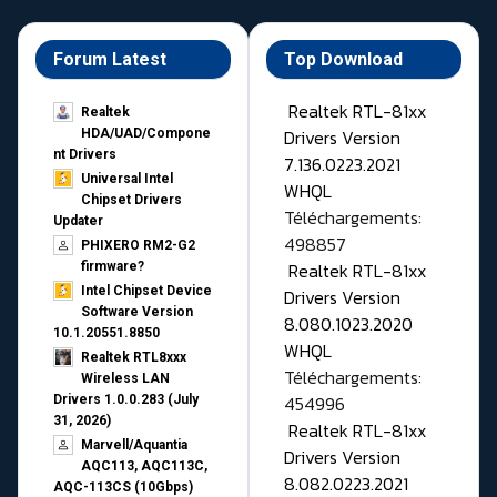
Forum Latest
Top Download
Realtek RTL-81xx
Realtek
Drivers Version
HDA/UAD/Compone
nt Drivers
7.136.0223.2021
Universal Intel
WHQL
Chipset Drivers
Téléchargements:
Updater​
498857
PHIXERO RM2-G2
Realtek RTL-81xx
firmware?
Intel Chipset Device
Drivers Version
Software Version
8.080.1023.2020
10.1.20551.8850
WHQL
Realtek RTL8xxx
Téléchargements:
Wireless LAN
454996
Drivers 1.0.0.283 (July
31, 2026)
Realtek RTL-81xx
Marvell/Aquantia
Drivers Version
AQC113, AQC113C,
8.082.0223.2021
AQC-113CS (10Gbps)