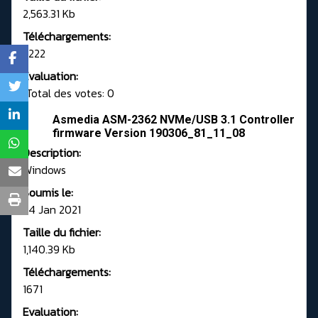
2,563.31 Kb
Téléchargements:
2222
Evaluation:
Total des votes: 0
Asmedia ASM-2362 NVMe/USB 3.1 Controller
firmware Version 190306_81_11_08
Description:
Windows
Soumis le:
24 Jan 2021
Taille du fichier:
1,140.39 Kb
Téléchargements:
1671
Evaluation: