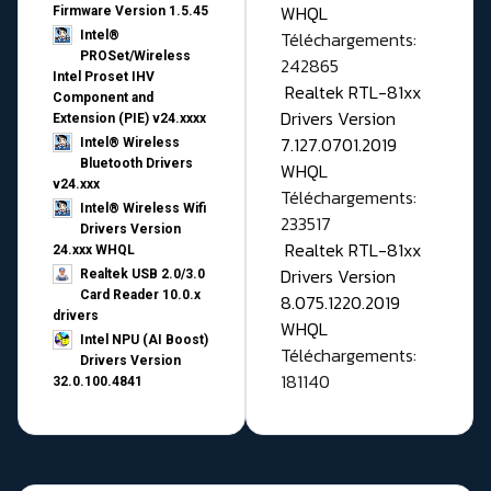
WHQL
Firmware Version 1.5.45
Téléchargements:
Intel®
PROSet/Wireless
242865
Intel Proset IHV
Realtek RTL-81xx
Component and
Drivers Version
Extension (PIE) v24.xxxx
7.127.0701.2019
Intel® Wireless
Bluetooth Drivers
WHQL
v24.xxx
Téléchargements:
Intel® Wireless Wifi
233517
Drivers Version
Realtek RTL-81xx
24.xxx WHQL
Drivers Version
Realtek USB 2.0/3.0
Card Reader 10.0.x
8.075.1220.2019
drivers
WHQL
Intel NPU (AI Boost)
Téléchargements:
Drivers Version
181140
32.0.100.4841