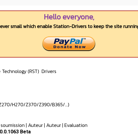
Hello everyone,
wever small which enable Station-Drivers to keep the site running
e Technology (RST)
Drivers
/Z270/H270/Z370/Z390/B365/…)
 soumission
|
Auteur
|
Auteur
|
Evaluation
0.0.1063 Beta