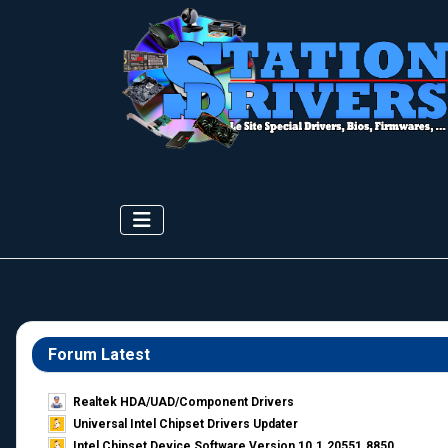
Forum Latest
Realtek HDA/UAD/Component Drivers
Universal Intel Chipset Drivers Updater​
Intel Chipset Device Software Version 10.1.20551.8850