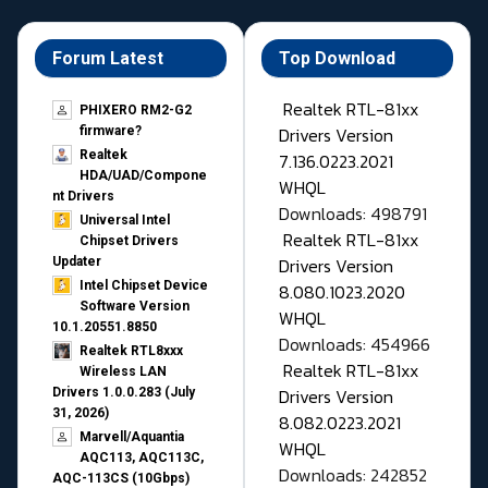
Forum Latest
Top Download
Realtek RTL-81xx
PHIXERO RM2-G2
Drivers Version
firmware?
Realtek
7.136.0223.2021
HDA/UAD/Compone
WHQL
nt Drivers
Downloads: 498791
Universal Intel
Realtek RTL-81xx
Chipset Drivers
Drivers Version
Updater​
Intel Chipset Device
8.080.1023.2020
Software Version
WHQL
10.1.20551.8850
Downloads: 454966
Realtek RTL8xxx
Realtek RTL-81xx
Wireless LAN
Drivers Version
Drivers 1.0.0.283 (July
31, 2026)
8.082.0223.2021
Marvell/Aquantia
WHQL
AQC113, AQC113C,
Downloads: 242852
AQC-113CS (10Gbps)