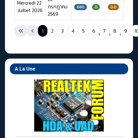
Mercredi 22
กรกฎาคม
680
0
0.0
Juillet 2026
2569
เนื้อหา
1
2
3
4
5
6
7
8
9
1
หน้า 1 จาก 11
A La Une