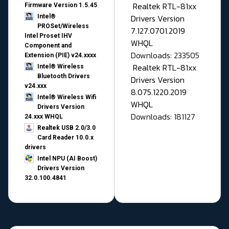
Realtek RTL-81xx
Firmware Version 1.5.45
Drivers Version
Intel®
PROSet/Wireless
7.127.0701.2019
Intel Proset IHV
WHQL
Component and
Downloads: 233505
Extension (PIE) v24.xxxx
Realtek RTL-81xx
Intel® Wireless
Bluetooth Drivers
Drivers Version
v24.xxx
8.075.1220.2019
Intel® Wireless Wifi
WHQL
Drivers Version
Downloads: 181127
24.xxx WHQL
Realtek USB 2.0/3.0
Card Reader 10.0.x
drivers
Intel NPU (AI Boost)
Drivers Version
32.0.100.4841