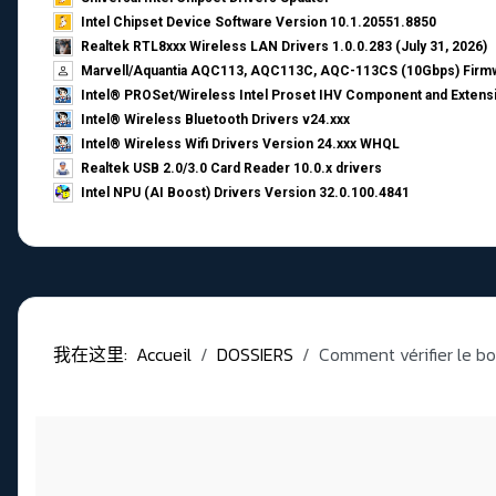
Intel Chipset Device Software Version 10.1.20551.8850
Realtek RTL8xxx Wireless LAN Drivers 1.0.0.283 (July 31, 2026)
Marvell/Aquantia AQC113, AQC113C, AQC-113CS (10Gbps) Firmw
Intel® PROSet/Wireless Intel Proset IHV Component and Extensi
Intel® Wireless Bluetooth Drivers v24.xxx
Intel® Wireless Wifi Drivers Version 24.xxx WHQL
Realtek USB 2.0/3.0 Card Reader 10.0.x drivers
Intel NPU (AI Boost) Drivers Version 32.0.100.4841
我在这里:
Accueil
DOSSIERS
Comment vérifier le b