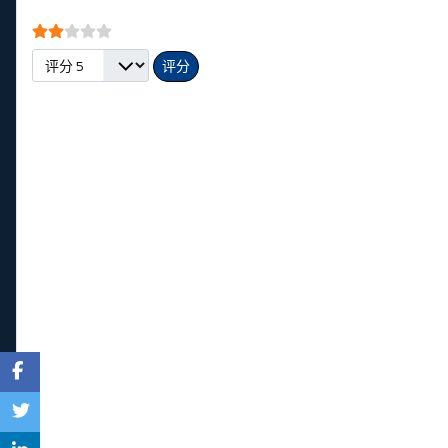
会员评分:
2
/
5
请评分