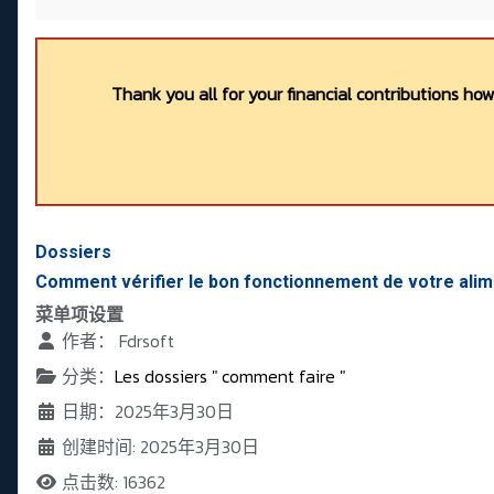
Thank you all for your financial contributions ho
Dossiers
Comment vérifier le bon fonctionnement de votre alim
菜单项设置
作者：
Fdrsoft
分类：
Les dossiers " comment faire "
日期：2025年3月30日
创建时间: 2025年3月30日
点击数: 16362