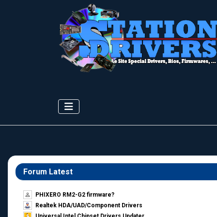
Forum Latest
PHIXERO RM2-G2 firmware?
Realtek HDA/UAD/Component Drivers
Universal Intel Chipset Drivers Updater​