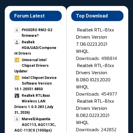
Forum Latest
Top Download
Realtek RTL-81xx
PHIXERO RM2-G2
Drivers Version
firmware?
Realtek
7.136.0223.2021
HDA/UAD/Compone
WHQL
nt Drivers
Downloads: 498814
Universal Intel
Realtek RTL-81xx
Chipset Drivers
Drivers Version
Updater​
Intel Chipset Device
8.080.1023.2020
Software Version
WHQL
10.1.20551.8850
Downloads: 454977
Realtek RTL8xxx
Realtek RTL-81xx
Wireless LAN
Drivers Version
Drivers 1.0.0.283 (July
31, 2026)
8.082.0223.2021
Marvell/Aquantia
WHQL
AQC113, AQC113C,
Downloads: 242852
AQC-113CS (10Gbps)