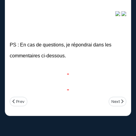
PS : En cas de questions, je répondrai dans les
commentaires ci-dessous.
Previous article: Unitek Y-3178 Hub USB 3.0 7 Ports + 2
Next article
Prev
Next