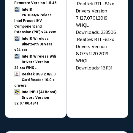
Realtek RTL-81xx
Firmware Version 1.5.45
Drivers Version
Intel®
PROSet/Wireless
7.127.0701.2019
Intel Proset IHV
WHQL
Component and
Downloads: 233506
Extension (PIE) v24.xxxx
Realtek RTL-81xx
Intel® Wireless
Bluetooth Drivers
Drivers Version
v24.xxx
8.075.1220.2019
Intel® Wireless Wifi
WHQL
Drivers Version
Downloads: 181131
24.xxx WHQL
Realtek USB 2.0/3.0
Card Reader 10.0.x
drivers
Intel NPU (AI Boost)
Drivers Version
32.0.100.4841