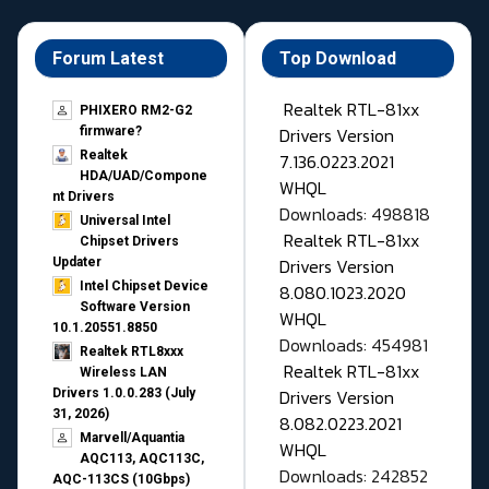
Forum Latest
Top Download
Realtek RTL-81xx
PHIXERO RM2-G2
Drivers Version
firmware?
Realtek
7.136.0223.2021
HDA/UAD/Compone
WHQL
nt Drivers
Downloads: 498818
Universal Intel
Realtek RTL-81xx
Chipset Drivers
Drivers Version
Updater​
Intel Chipset Device
8.080.1023.2020
Software Version
WHQL
10.1.20551.8850
Downloads: 454981
Realtek RTL8xxx
Realtek RTL-81xx
Wireless LAN
Drivers Version
Drivers 1.0.0.283 (July
31, 2026)
8.082.0223.2021
Marvell/Aquantia
WHQL
AQC113, AQC113C,
Downloads: 242852
AQC-113CS (10Gbps)