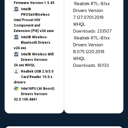
Realtek RTL-81xx
Firmware Version 1.5.45
Drivers Version
Intel®
PROSet/Wireless
7.127.0701.2019
Intel Proset IHV
WHQL
Component and
Downloads: 233507
Extension (PIE) v24.xxxx
Realtek RTL-81xx
Intel® Wireless
Bluetooth Drivers
Drivers Version
v24.xxx
8.075.1220.2019
Intel® Wireless Wifi
WHQL
Drivers Version
Downloads: 181133
24.xxx WHQL
Realtek USB 2.0/3.0
Card Reader 10.0.x
drivers
Intel NPU (AI Boost)
Drivers Version
32.0.100.4841