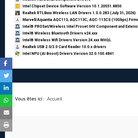
Intel Chipset Device Software Version 10.1.20551.8850
Realtek RTL8xxx Wireless LAN Drivers 1.0.0.283 (July 31, 2026)
Marvell/Aquantia AQC113, AQC113C, AQC-113CS (10Gbps) Firmw
Intel® PROSet/Wireless Intel Proset IHV Component and Extensi
Intel® Wireless Bluetooth Drivers v24.xxx
Intel® Wireless Wifi Drivers Version 24.xxx WHQL
Realtek USB 2.0/3.0 Card Reader 10.0.x drivers
Intel NPU (AI Boost) Drivers Version 32.0.100.4841
Vous êtes ici :
Accueil