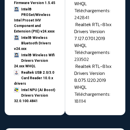
WHQL
Firmware Version 1.5.45
Téléchargements:
Intel®
PROSet/Wireless
242841
Intel Proset IHV
Realtek RTL-81xx
Component and
Drivers Version
Extension (PIE) v24.xxxx
7.127.0701.2019
Intel® Wireless
Bluetooth Drivers
WHQL
v24.xxx
Téléchargements:
Intel® Wireless Wifi
233502
Drivers Version
Realtek RTL-81xx
24.xxx WHQL
Drivers Version
Realtek USB 2.0/3.0
Card Reader 10.0.x
8.075.1220.2019
drivers
WHQL
Intel NPU (AI Boost)
Téléchargements:
Drivers Version
181114
32.0.100.4841