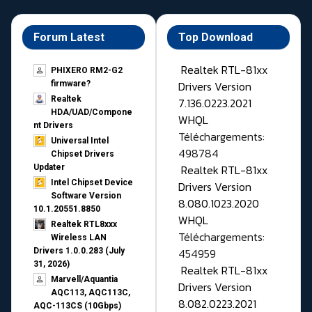
Forum Latest
Top Download
Realtek RTL-81xx
PHIXERO RM2-G2
Drivers Version
firmware?
Realtek
7.136.0223.2021
HDA/UAD/Compone
WHQL
nt Drivers
Téléchargements:
Universal Intel
498784
Chipset Drivers
Realtek RTL-81xx
Updater​
Intel Chipset Device
Drivers Version
Software Version
8.080.1023.2020
10.1.20551.8850
WHQL
Realtek RTL8xxx
Téléchargements:
Wireless LAN
454959
Drivers 1.0.0.283 (July
31, 2026)
Realtek RTL-81xx
Marvell/Aquantia
Drivers Version
AQC113, AQC113C,
8.082.0223.2021
AQC-113CS (10Gbps)