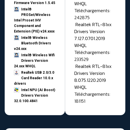
WHQL
Firmware Version 1.5.45
Téléchargements:
Intel®
PROSet/Wireless
242875
Intel Proset IHV
Realtek RTL-81xx
Component and
Drivers Version
Extension (PIE) v24.xxxx
7.127.0701.2019
Intel® Wireless
Bluetooth Drivers
WHQL
v24.xxx
Téléchargements:
Intel® Wireless Wifi
233529
Drivers Version
Realtek RTL-81xx
24.xxx WHQL
Drivers Version
Realtek USB 2.0/3.0
Card Reader 10.0.x
8.075.1220.2019
drivers
WHQL
Intel NPU (AI Boost)
Téléchargements:
Drivers Version
181151
32.0.100.4841