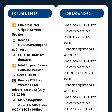
Forum Latest
Top Download
Realtek RTL-81xx
Universal Intel
Drivers Version
Chipset Drivers
Updater​
7.136.0223.2021
Realtek
WHQL
HDA/UAD/Compone
Téléchargements:
nt Drivers
498882
PHIXERO RM2-G2
Realtek RTL-81xx
firmware?
Intel Chipset Device
Drivers Version
Software Version
8.080.1023.2020
10.1.20551.8850
WHQL
Realtek RTL8xxx
Téléchargements:
Wireless LAN
455007
Drivers 1.0.0.283 (July
31, 2026)
Realtek RTL-81xx
Marvell/Aquantia
Drivers Version
AQC113, AQC113C,
8.082.0223.2021
AQC-113CS (10Gbps)