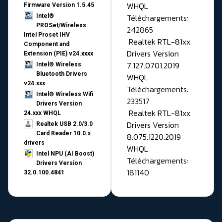
WHQL
Firmware Version 1.5.45
Téléchargements:
Intel®
PROSet/Wireless
242865
Intel Proset IHV
Realtek RTL-81xx
Component and
Drivers Version
Extension (PIE) v24.xxxx
7.127.0701.2019
Intel® Wireless
Bluetooth Drivers
WHQL
v24.xxx
Téléchargements:
Intel® Wireless Wifi
233517
Drivers Version
Realtek RTL-81xx
24.xxx WHQL
Drivers Version
Realtek USB 2.0/3.0
Card Reader 10.0.x
8.075.1220.2019
drivers
WHQL
Intel NPU (AI Boost)
Téléchargements:
Drivers Version
181140
32.0.100.4841