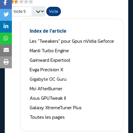
Vote utilisateur:
1.5
/
5
Veuillez voter
Index de l'article
Les "Tweakers" pour Gpus nVidia Geforce
Manli Turbo Engine
Gainward Expertool
Evga Precision X
Gigabyte OC Guru
Msi AfterBurner
Asus GPUTweak II
Galaxy XtremeTuner Plus
Toutes les pages