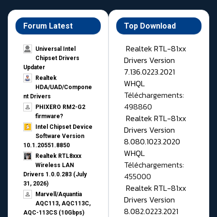
Forum Latest
Top Download
Realtek RTL-81xx
Universal Intel
Drivers Version
Chipset Drivers
Updater​
7.136.0223.2021
Realtek
WHQL
HDA/UAD/Compone
Téléchargements:
nt Drivers
498860
PHIXERO RM2-G2
Realtek RTL-81xx
firmware?
Intel Chipset Device
Drivers Version
Software Version
8.080.1023.2020
10.1.20551.8850
WHQL
Realtek RTL8xxx
Téléchargements:
Wireless LAN
455000
Drivers 1.0.0.283 (July
31, 2026)
Realtek RTL-81xx
Marvell/Aquantia
Drivers Version
AQC113, AQC113C,
8.082.0223.2021
AQC-113CS (10Gbps)