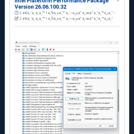
Intel Plateform Performance Package
#
Version 26.06.100.32
2 à¹€à¸”à¸·à¸­à¸™ 1 à¸§à¸±à¸™ à¸—à¸µà¹ˆà¸œà¹ˆà¸²à¸™à¸¡à¸²
-
2 à¹€à¸”à¸·à¸­à¸™ 1 à¸§à¸±à¸™ à¸—à¸µà¹ˆà¸œà¹ˆà¸²à¸™à¸¡à¸²