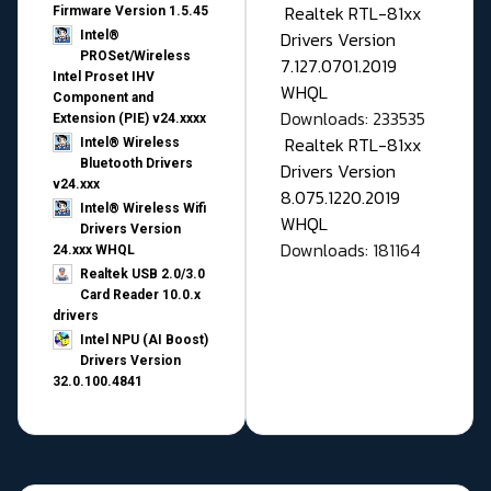
Realtek RTL-81xx
Firmware Version 1.5.45
Drivers Version
Intel®
PROSet/Wireless
7.127.0701.2019
Intel Proset IHV
WHQL
Component and
Downloads: 233535
Extension (PIE) v24.xxxx
Realtek RTL-81xx
Intel® Wireless
Bluetooth Drivers
Drivers Version
v24.xxx
8.075.1220.2019
Intel® Wireless Wifi
WHQL
Drivers Version
Downloads: 181164
24.xxx WHQL
Realtek USB 2.0/3.0
Card Reader 10.0.x
drivers
Intel NPU (AI Boost)
Drivers Version
32.0.100.4841