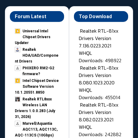
Forum Latest
Top Download
Realtek RTL-81xx
Universal Intel
Drivers Version
Chipset Drivers
Updater​
7.136.0223.2021
Realtek
WHQL
HDA/UAD/Compone
Downloads: 498922
nt Drivers
Realtek RTL-81xx
PHIXERO RM2-G2
Drivers Version
firmware?
Intel Chipset Device
8.080.1023.2020
Software Version
WHQL
10.1.20551.8850
Downloads: 455014
Realtek RTL8xxx
Realtek RTL-81xx
Wireless LAN
Drivers Version
Drivers 1.0.0.283 (July
31, 2026)
8.082.0223.2021
Marvell/Aquantia
WHQL
AQC113, AQC113C,
Downloads: 242882
AQC-113CS (10Gbps)