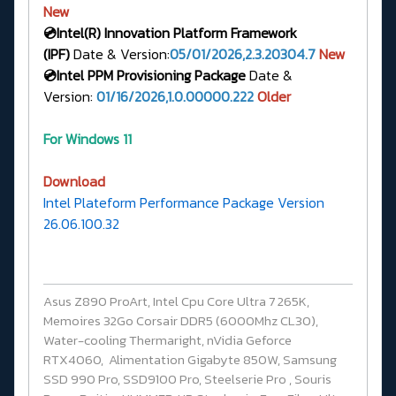
New
💿Intel(R) Innovation Platform Framework
(IPF)
Date & Version:
05/01/2026,2.3.20304.7
New
💿Intel PPM Provisioning Package
Date &
Version:
01/16/2026,1.0.00000.222
Older
For Windows 11
Download
Intel Plateform Performance Package Version
26.06.100.32
Asus Z890 ProArt, Intel Cpu Core Ultra 7 265K,
Memoires 32Go Corsair DDR5 (6000Mhz CL30),
Water-cooling Thermaright, nVidia Geforce
RTX4060, Alimentation Gigabyte 850W, Samsung
SSD 990 Pro, SSD9100 Pro, Steelserie Pro , Souris