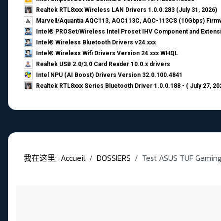
Realtek RTL8xxx Wireless LAN Drivers 1.0.0.283 (July 31, 2026)
Marvell/Aquantia AQC113, AQC113C, AQC-113CS (10Gbps) Firmw
Intel® PROSet/Wireless Intel Proset IHV Component and Extensi
Intel® Wireless Bluetooth Drivers v24.xxx
Intel® Wireless Wifi Drivers Version 24.xxx WHQL
Realtek USB 2.0/3.0 Card Reader 10.0.x drivers
Intel NPU (AI Boost) Drivers Version 32.0.100.4841
Realtek RTL8xxx Series Bluetooth Driver 1.0.0.188 - ( July 27, 20
我在这里:
Accueil
DOSSIERS
Test ASUS TUF Gaming