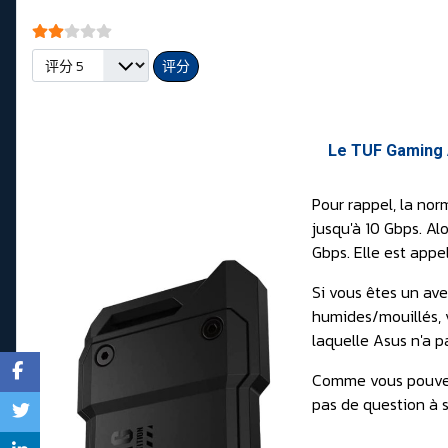
会员评分:
2
/
5
请评分
Le TUF Gaming A
Pour rappel, la no
jusqu'à 10 Gbps. Al
Gbps. Elle est app
Si vous êtes un av
humides/mouillés, v
laquelle Asus n'a pa
Comme vous pouvez 
pas de question à s