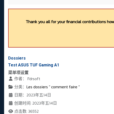
Thank you all for your financial contributions ho
Dossiers
Test ASUS TUF Gaming A1
菜单项设置
作者：
Fdrsoft
分类：
Les dossiers " comment faire "
日期：2023年五14日
创建时间: 2023年五14日
点击数: 36552