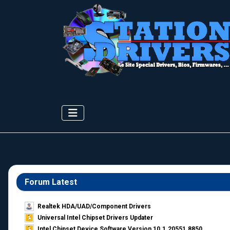
Forum Latest
Realtek HDA/UAD/Component Drivers
Universal Intel Chipset Drivers Updater​
Intel Chipset Device Software Version 10.1.20551.8850