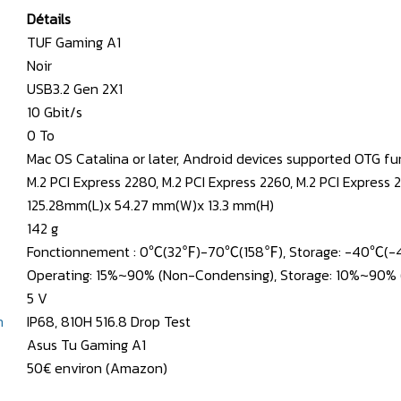
Détails
TUF Gaming A1
Noir
USB3.2 Gen 2X1
10 Gbit/s
0 To
Mac OS Catalina or later, Android devices supported OTG f
M.2 PCI Express 2280, M.2 PCI Express 2260, M.2 PCI Express 
125.28mm(L)x 54.27 mm(W)x 13.3 mm(H)
142 g
Fonctionnement : 0℃(32℉)-70℃(158℉), Storage: -40℃
Operating: 15%~90% (Non-Condensing), Storage: 10%~90%
5 V
n
IP68, 810H 516.8 Drop Test
Asus Tu Gaming A1
50€ environ (Amazon)