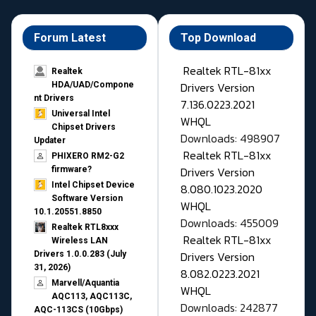
Forum Latest
Top Download
Realtek RTL-81xx
Realtek
Drivers Version
HDA/UAD/Compone
nt Drivers
7.136.0223.2021
Universal Intel
WHQL
Chipset Drivers
Downloads: 498907
Updater​
Realtek RTL-81xx
PHIXERO RM2-G2
Drivers Version
firmware?
Intel Chipset Device
8.080.1023.2020
Software Version
WHQL
10.1.20551.8850
Downloads: 455009
Realtek RTL8xxx
Realtek RTL-81xx
Wireless LAN
Drivers Version
Drivers 1.0.0.283 (July
31, 2026)
8.082.0223.2021
Marvell/Aquantia
WHQL
AQC113, AQC113C,
Downloads: 242877
AQC-113CS (10Gbps)