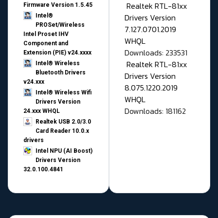
Realtek RTL-81xx
Firmware Version 1.5.45
Drivers Version
Intel®
PROSet/Wireless
7.127.0701.2019
Intel Proset IHV
WHQL
Component and
Downloads: 233531
Extension (PIE) v24.xxxx
Realtek RTL-81xx
Intel® Wireless
Bluetooth Drivers
Drivers Version
v24.xxx
8.075.1220.2019
Intel® Wireless Wifi
WHQL
Drivers Version
Downloads: 181162
24.xxx WHQL
Realtek USB 2.0/3.0
Card Reader 10.0.x
drivers
Intel NPU (AI Boost)
Drivers Version
32.0.100.4841