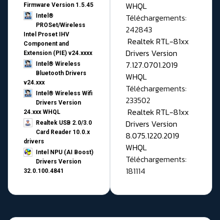
WHQL
Firmware Version 1.5.45
Téléchargements:
Intel®
PROSet/Wireless
242843
Intel Proset IHV
Realtek RTL-81xx
Component and
Drivers Version
Extension (PIE) v24.xxxx
7.127.0701.2019
Intel® Wireless
Bluetooth Drivers
WHQL
v24.xxx
Téléchargements:
Intel® Wireless Wifi
233502
Drivers Version
Realtek RTL-81xx
24.xxx WHQL
Drivers Version
Realtek USB 2.0/3.0
Card Reader 10.0.x
8.075.1220.2019
drivers
WHQL
Intel NPU (AI Boost)
Téléchargements:
Drivers Version
181114
32.0.100.4841