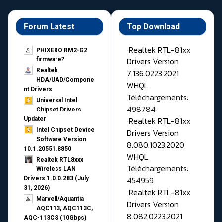
Forum Latest
Top Download
Realtek RTL-81xx
PHIXERO RM2-G2
Drivers Version
firmware?
Realtek
7.136.0223.2021
HDA/UAD/Compone
WHQL
nt Drivers
Téléchargements:
Universal Intel
498784
Chipset Drivers
Realtek RTL-81xx
Updater​
Intel Chipset Device
Drivers Version
Software Version
8.080.1023.2020
10.1.20551.8850
WHQL
Realtek RTL8xxx
Téléchargements:
Wireless LAN
454959
Drivers 1.0.0.283 (July
31, 2026)
Realtek RTL-81xx
Marvell/Aquantia
Drivers Version
AQC113, AQC113C,
8.082.0223.2021
AQC-113CS (10Gbps)