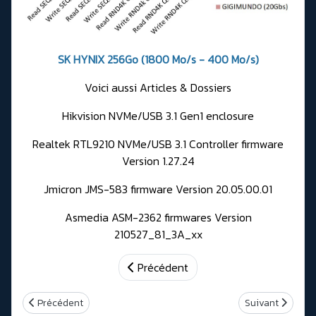
SK HYNIX 256Go (1800 Mo/s - 400 Mo/s)
Voici aussi Articles & Dossiers
Hikvision NVMe/USB 3.1 Gen1 enclosure
Realtek RTL9210 NVMe/USB 3.1 Controller firmware
Version 1.27.24
Jmicron JMS-583 firmware Version 20.05.00.01
Asmedia ASM-2362 firmwares Version
210527_81_3A_xx
Précédent
Article précédent : Test ASUS TUF Gaming A1
Article suivant 
Précédent
Suivant