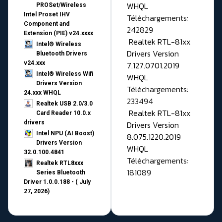
WHQL
PROSet/Wireless
Intel Proset IHV
Téléchargements:
Component and
242829
Extension (PIE) v24.xxxx
Realtek RTL-81xx
Intel® Wireless
Drivers Version
Bluetooth Drivers
v24.xxx
7.127.0701.2019
Intel® Wireless Wifi
WHQL
Drivers Version
Téléchargements:
24.xxx WHQL
233494
Realtek USB 2.0/3.0
Realtek RTL-81xx
Card Reader 10.0.x
drivers
Drivers Version
Intel NPU (AI Boost)
8.075.1220.2019
Drivers Version
WHQL
32.0.100.4841
Téléchargements:
Realtek RTL8xxx
181089
Series Bluetooth
Driver 1.0.0.188 - ( July
27, 2026)