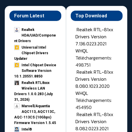
Forum Latest
Top Download
Realtek RTL-81xx
Realtek
Drivers Version
HDA/UAD/Compone
nt Drivers
7.136.0223.2021
Universal Intel
WHQL
Chipset Drivers
Téléchargements:
Updater​
498751
Intel Chipset Device
Realtek RTL-81xx
Software Version
10.1.20551.8850
Drivers Version
Realtek RTL8xxx
8.080.1023.2020
Wireless LAN
WHQL
Drivers 1.0.0.283 (July
Téléchargements:
31, 2026)
454950
Marvell/Aquantia
AQC113, AQC113C,
Realtek RTL-81xx
AQC-113CS (10Gbps)
Drivers Version
Firmware Version 1.5.45
8.082.0223.2021
Intel®