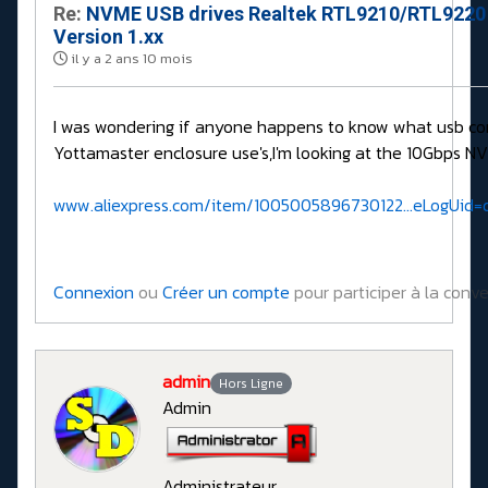
Re:
NVME USB drives Realtek RTL9210/RTL9220
Version 1.xx
il y a 2 ans 10 mois
I was wondering if anyone happens to know what usb cont
Yottamaster enclosure use's,I'm looking at the 10Gbps N
www.aliexpress.com/item/1005005896730122...eLogUid
Connexion
ou
Créer un compte
pour participer à la conve
admin
Hors Ligne
Admin
Administrateur