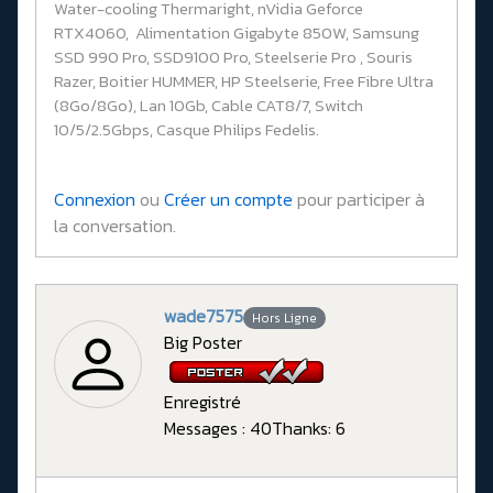
Water-cooling Thermaright, nVidia Geforce
RTX4060, Alimentation Gigabyte 850W, Samsung
SSD 990 Pro, SSD9100 Pro, Steelserie Pro , Souris
Razer, Boitier HUMMER, HP Steelserie, Free Fibre Ultra
(8Go/8Go), Lan 10Gb, Cable CAT8/7, Switch
10/5/2.5Gbps, Casque Philips Fedelis.
Connexion
ou
Créer un compte
pour participer à
la conversation.
wade7575
Hors Ligne
Big Poster
Enregistré
Messages : 40
Thanks: 6