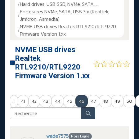
Hard drives, USB SSD, NVMe, SATA, ....
Enclosures NVMe, SATA, USB 3.x (Realtek,
Jmicron, Asmedia)
NVME USB drives Realtek RTL9210/RTL9220
Firmware Version 1.xx
NVME USB drives
Realtek
RTL9210/RTL9220
Firmware Version 1.xx
1
41
42
43
44
45
46
47
48
49
50
wade7575
Hors Ligne