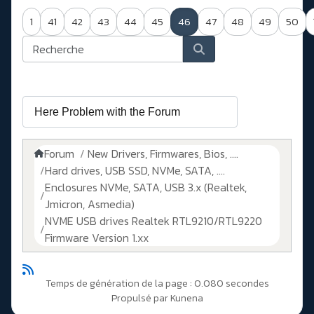
1
41
42
43
44
45
46
47
48
49
50
Forum
New Drivers, Firmwares, Bios, ....
Hard drives, USB SSD, NVMe, SATA, ....
Enclosures NVMe, SATA, USB 3.x (Realtek,
Jmicron, Asmedia)
NVME USB drives Realtek RTL9210/RTL9220
Firmware Version 1.xx
Temps de génération de la page : 0.080 secondes
Propulsé par
Kunena