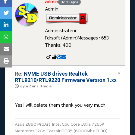
admin
Hors Ligne
Admin
Administrateur
Fdrsoft (Admin)
Messages : 653
Thanks: 400
Re:
NVME USB drives Realtek
#
RTL9210/RTL9220 Firmware Version 1.xx
il y a 2 ans 11 mois
Yes I will delete them thank you very much
Asus Z890 ProArt, Intel Cpu Core Ultra 7 265K,
Memoires 32Go Corsair DDR5 (6000Mhz CL30),