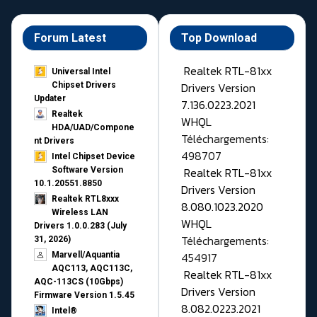
Forum Latest
Top Download
Realtek RTL-81xx
Universal Intel
Drivers Version
Chipset Drivers
Updater​
7.136.0223.2021
Realtek
WHQL
HDA/UAD/Compone
Téléchargements:
nt Drivers
498707
Intel Chipset Device
Realtek RTL-81xx
Software Version
10.1.20551.8850
Drivers Version
Realtek RTL8xxx
8.080.1023.2020
Wireless LAN
WHQL
Drivers 1.0.0.283 (July
Téléchargements:
31, 2026)
454917
Marvell/Aquantia
AQC113, AQC113C,
Realtek RTL-81xx
AQC-113CS (10Gbps)
Drivers Version
Firmware Version 1.5.45
8.082.0223.2021
Intel®