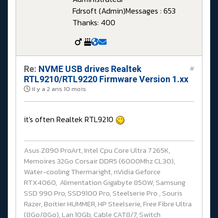
Fdrsoft (Admin)
Messages : 653
Thanks: 400
Re:
NVME USB drives Realtek
#
RTL9210/RTL9220 Firmware Version 1.xx
il y a 2 ans 10 mois
it's often Realtek RTL9210
Asus Z890 ProArt, Intel Cpu Core Ultra 7 265K,
Memoires 32Go Corsair DDR5 (6000Mhz CL30),
Water-cooling Thermaright, nVidia Geforce
RTX4060, Alimentation Gigabyte 850W, Samsung
SSD 990 Pro, SSD9100 Pro, Steelserie Pro , Souris
Razer, Boitier HUMMER, HP Steelserie, Free Fibre Ultra
(8Go/8Go), Lan 10Gb, Cable CAT8/7, Switch