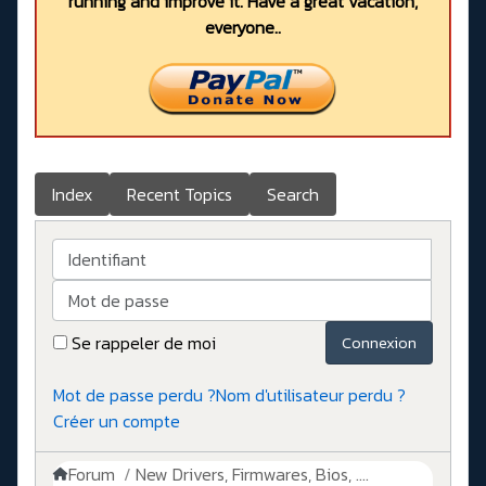
running and improve it. Have a great vacation,
everyone..
Index
Recent Topics
Search
Identifiant
Mot de passe
Se rappeler de moi
Connexion
Mot de passe perdu ?
Nom d'utilisateur perdu ?
Créer un compte
Forum
New Drivers, Firmwares, Bios, ....