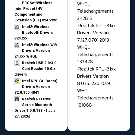
WHQL
PROSet/Wireless
Intel Proset IHV
Téléchargements:
Component and
242815
Extension (PIE) v24.xxxx
Realtek RTL-81xx
Intel® Wireless
Drivers Version
Bluetooth Drivers
v24.xxx
7.127.0701.2019
Intel® Wireless Wifi
WHQL
Drivers Version
Téléchargements:
24.xxx WHQL
233478
Realtek USB 2.0/3.0
Realtek RTL-81xx
Card Reader 10.0.x
drivers
Drivers Version
Intel NPU (AI Boost)
8.075.1220.2019
Drivers Version
WHQL
32.0.100.4841
Téléchargements:
Realtek RTL8xxx
181068
Series Bluetooth
Driver 1.0.0.188 - ( July
27, 2026)