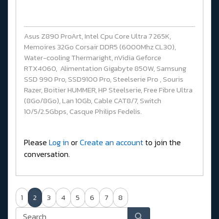
Asus Z890 ProArt, Intel Cpu Core Ultra 7 265K,
Memoires 32Go Corsair DDR5 (6000Mhz CL30),
Water-cooling Thermaright, nVidia Geforce
RTX4060, Alimentation Gigabyte 850W, Samsung
SSD 990 Pro, SSD9100 Pro, Steelserie Pro , Souris
Razer, Boitier HUMMER, HP Steelserie, Free Fibre Ultra
(8Go/8Go), Lan 10Gb, Cable CAT8/7, Switch
10/5/2.5Gbps, Casque Philips Fedelis.
Please
Log in
or
Create an account
to join the
conversation.
1
2
3
4
5
6
7
8