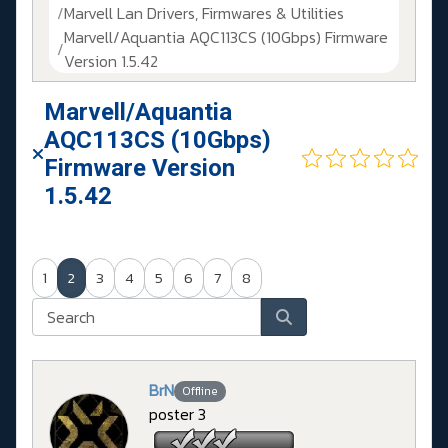
Marvell Lan Drivers, Firmwares & Utilities
Marvell/Aquantia AQC113CS (10Gbps) Firmware
Version 1.5.42
Marvell/Aquantia
AQC113CS (10Gbps)
Firmware Version
1.5.42
1
2
3
4
5
6
7
8
BrN
Offline
poster 3