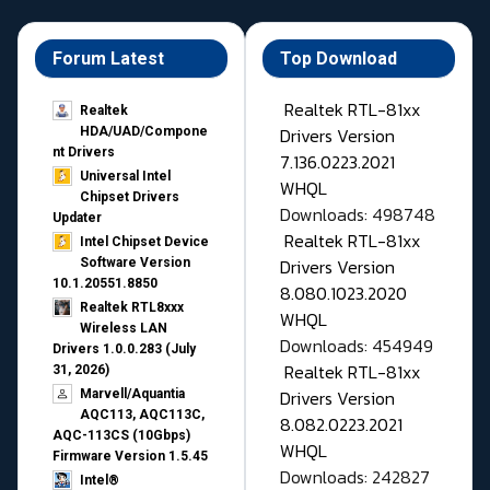
Forum Latest
Top Download
Realtek RTL-81xx
Realtek
Drivers Version
HDA/UAD/Compone
nt Drivers
7.136.0223.2021
Universal Intel
WHQL
Chipset Drivers
Downloads: 498748
Updater​
Realtek RTL-81xx
Intel Chipset Device
Drivers Version
Software Version
10.1.20551.8850
8.080.1023.2020
Realtek RTL8xxx
WHQL
Wireless LAN
Downloads: 454949
Drivers 1.0.0.283 (July
Realtek RTL-81xx
31, 2026)
Drivers Version
Marvell/Aquantia
AQC113, AQC113C,
8.082.0223.2021
AQC-113CS (10Gbps)
WHQL
Firmware Version 1.5.45
Downloads: 242827
Intel®