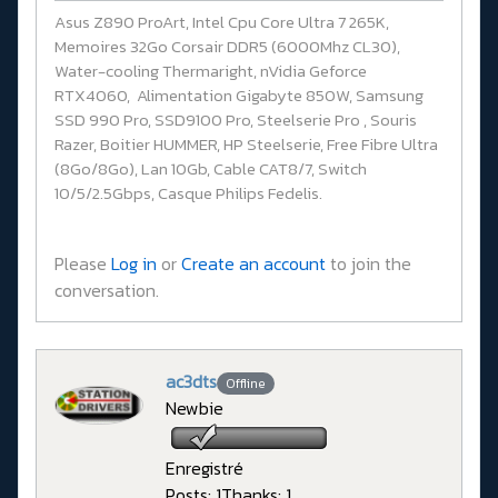
Asus Z890 ProArt, Intel Cpu Core Ultra 7 265K,
Memoires 32Go Corsair DDR5 (6000Mhz CL30),
Water-cooling Thermaright, nVidia Geforce
RTX4060, Alimentation Gigabyte 850W, Samsung
SSD 990 Pro, SSD9100 Pro, Steelserie Pro , Souris
Razer, Boitier HUMMER, HP Steelserie, Free Fibre Ultra
(8Go/8Go), Lan 10Gb, Cable CAT8/7, Switch
10/5/2.5Gbps, Casque Philips Fedelis.
Please
Log in
or
Create an account
to join the
conversation.
ac3dts
Offline
Newbie
Enregistré
Posts: 1
Thanks: 1