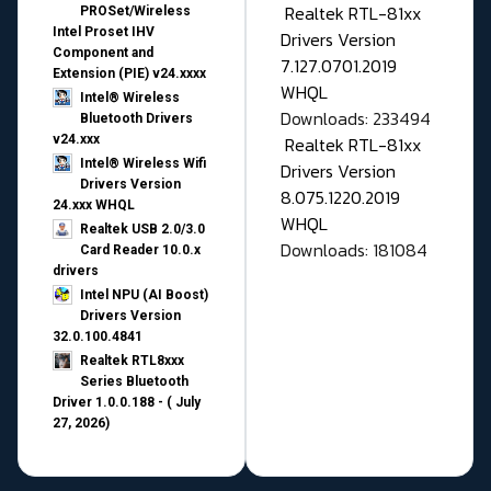
Realtek RTL-81xx
PROSet/Wireless
Intel Proset IHV
Drivers Version
Component and
7.127.0701.2019
Extension (PIE) v24.xxxx
WHQL
Intel® Wireless
Downloads: 233494
Bluetooth Drivers
v24.xxx
Realtek RTL-81xx
Intel® Wireless Wifi
Drivers Version
Drivers Version
8.075.1220.2019
24.xxx WHQL
WHQL
Realtek USB 2.0/3.0
Downloads: 181084
Card Reader 10.0.x
drivers
Intel NPU (AI Boost)
Drivers Version
32.0.100.4841
Realtek RTL8xxx
Series Bluetooth
Driver 1.0.0.188 - ( July
27, 2026)