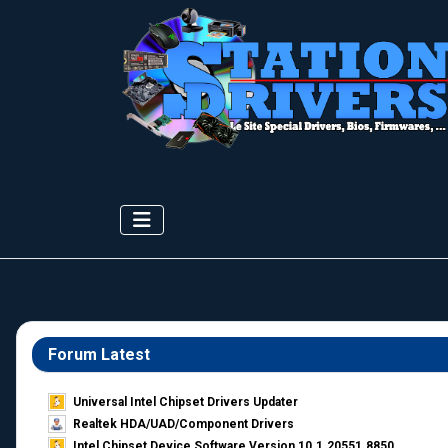
Forum Latest
Universal Intel Chipset Drivers Updater​
Realtek HDA/UAD/Component Drivers
Intel Chipset Device Software Version 10.1.20551.8850