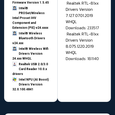
Realtek RTL-81xx
Firmware Version 1.5.45
Drivers Version
Intel®
PROSet/Wireless
7.127.0701.2019
Intel Proset IHV
WHQL
Component and
Downloads: 233517
Extension (PIE) v24.xxxx
Realtek RTL-81xx
Intel® Wireless
Bluetooth Drivers
Drivers Version
v24.xxx
8.075.1220.2019
Intel® Wireless Wifi
WHQL
Drivers Version
Downloads: 181140
24.xxx WHQL
Realtek USB 2.0/3.0
Card Reader 10.0.x
drivers
Intel NPU (AI Boost)
Drivers Version
32.0.100.4841