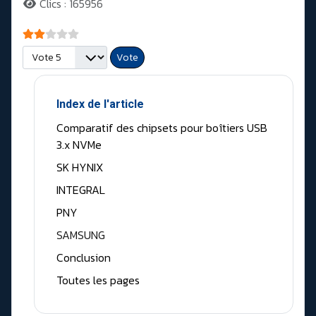
Clics : 165956
Vote utilisateur:
2
/
5
Veuillez voter
Index de l'article
Comparatif des chipsets pour boîtiers USB
3.x NVMe
SK HYNIX
INTEGRAL
PNY
SAMSUNG
Conclusion
Toutes les pages