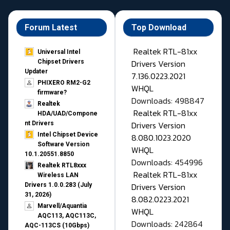
Forum Latest
Top Download
Realtek RTL-81xx
Universal Intel
Drivers Version
Chipset Drivers
Updater​
7.136.0223.2021
PHIXERO RM2-G2
WHQL
firmware?
Downloads: 498847
Realtek
Realtek RTL-81xx
HDA/UAD/Compone
Drivers Version
nt Drivers
Intel Chipset Device
8.080.1023.2020
Software Version
WHQL
10.1.20551.8850
Downloads: 454996
Realtek RTL8xxx
Realtek RTL-81xx
Wireless LAN
Drivers Version
Drivers 1.0.0.283 (July
31, 2026)
8.082.0223.2021
Marvell/Aquantia
WHQL
AQC113, AQC113C,
Downloads: 242864
AQC-113CS (10Gbps)