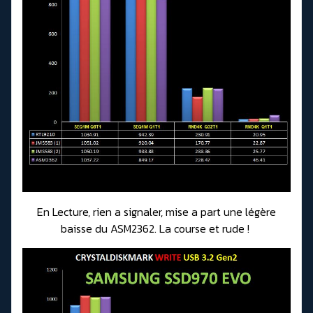
En Lecture, rien a signaler, mise a part une légère
baisse du ASM2362. La course et rude !