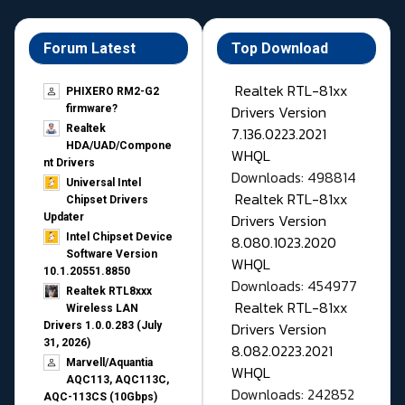
Forum Latest
Top Download
Realtek RTL-81xx
PHIXERO RM2-G2
Drivers Version
firmware?
Realtek
7.136.0223.2021
HDA/UAD/Compone
WHQL
nt Drivers
Downloads: 498814
Universal Intel
Realtek RTL-81xx
Chipset Drivers
Drivers Version
Updater​
Intel Chipset Device
8.080.1023.2020
Software Version
WHQL
10.1.20551.8850
Downloads: 454977
Realtek RTL8xxx
Realtek RTL-81xx
Wireless LAN
Drivers Version
Drivers 1.0.0.283 (July
31, 2026)
8.082.0223.2021
Marvell/Aquantia
WHQL
AQC113, AQC113C,
Downloads: 242852
AQC-113CS (10Gbps)