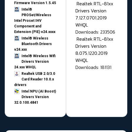
Realtek RTL-81xx
Firmware Version 1.5.45
Drivers Version
Intel®
PROSet/Wireless
7.127.0701.2019
Intel Proset IHV
WHQL
Component and
Downloads: 233506
Extension (PIE) v24.xxxx
Realtek RTL-81xx
Intel® Wireless
Bluetooth Drivers
Drivers Version
v24.xxx
8.075.1220.2019
Intel® Wireless Wifi
WHQL
Drivers Version
Downloads: 181131
24.xxx WHQL
Realtek USB 2.0/3.0
Card Reader 10.0.x
drivers
Intel NPU (AI Boost)
Drivers Version
32.0.100.4841