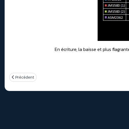
En écriture, la baisse et plus flagran
Article précédent : Comparatif 8 Boitiers Externes NVMe/USB 3.
Précédent