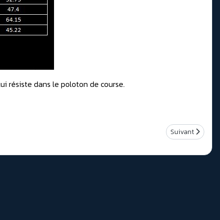
 lui résiste dans le poloton de course.
Article suivant
Suivant