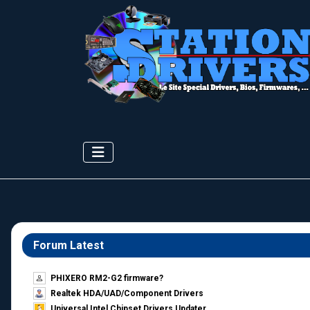
Forum Latest
PHIXERO RM2-G2 firmware?
Realtek HDA/UAD/Component Drivers
Universal Intel Chipset Drivers Updater​