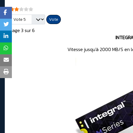
Vote utilisateur:
2
/
5
Veuillez voter
Page 3 sur 6
INTEGR
Vitesse jusqu'à 2000 MB/S en l