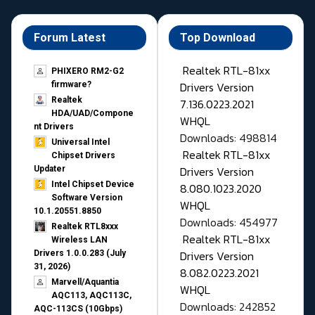
Forum Latest
Top Download
Realtek RTL-81xx
PHIXERO RM2-G2
Drivers Version
firmware?
Realtek
7.136.0223.2021
HDA/UAD/Compone
WHQL
nt Drivers
Downloads: 498814
Universal Intel
Realtek RTL-81xx
Chipset Drivers
Drivers Version
Updater​
Intel Chipset Device
8.080.1023.2020
Software Version
WHQL
10.1.20551.8850
Downloads: 454977
Realtek RTL8xxx
Realtek RTL-81xx
Wireless LAN
Drivers Version
Drivers 1.0.0.283 (July
31, 2026)
8.082.0223.2021
Marvell/Aquantia
WHQL
AQC113, AQC113C,
Downloads: 242852
AQC-113CS (10Gbps)