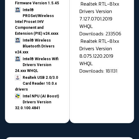
Realtek RTL-81xx
Firmware Version 1.5.45
Drivers Version
Intel®
PROSet/Wireless
7.127.0701.2019
Intel Proset IHV
WHQL
Component and
Downloads: 233506
Extension (PIE) v24.xxxx
Realtek RTL-81xx
Intel® Wireless
Bluetooth Drivers
Drivers Version
v24.xxx
8.075.1220.2019
Intel® Wireless Wifi
WHQL
Drivers Version
Downloads: 181131
24.xxx WHQL
Realtek USB 2.0/3.0
Card Reader 10.0.x
drivers
Intel NPU (AI Boost)
Drivers Version
32.0.100.4841