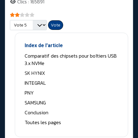
Clics : 165891
Vote utilisateur:
2
/
5
Veuillez voter
Index de l'article
Comparatif des chipsets pour boîtiers USB
3.x NVMe
SK HYNIX
INTEGRAL
PNY
SAMSUNG
Conclusion
Toutes les pages