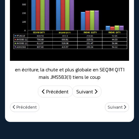
en écriture, la chute et plus globale en SEQ1M Q1T1
mais JMS583(1) tiens le coup
Précédent
Suivant
Article précédent : Comparatif 8 Boitiers Externes NVMe/USB 3.
Article suivant
Précédent
Suivant