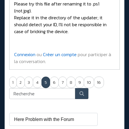
Please try this file after renaming it to .ps1
(not.jpg).
Replace it in the directory of the updater; it
should detect your ID, I'll not be responsible in
case of bricking the device.
Connexion
ou
Créer un compte
pour participer à
la conversation.
1
2
3
4
5
6
7
8
9
10
16