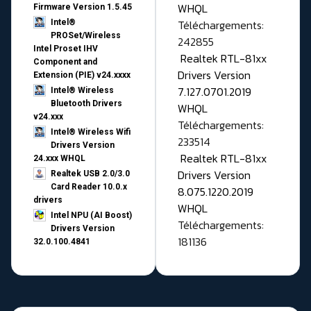
WHQL
Firmware Version 1.5.45
Téléchargements:
Intel®
PROSet/Wireless
242855
Intel Proset IHV
Realtek RTL-81xx
Component and
Drivers Version
Extension (PIE) v24.xxxx
7.127.0701.2019
Intel® Wireless
Bluetooth Drivers
WHQL
v24.xxx
Téléchargements:
Intel® Wireless Wifi
233514
Drivers Version
Realtek RTL-81xx
24.xxx WHQL
Drivers Version
Realtek USB 2.0/3.0
Card Reader 10.0.x
8.075.1220.2019
drivers
WHQL
Intel NPU (AI Boost)
Téléchargements:
Drivers Version
181136
32.0.100.4841