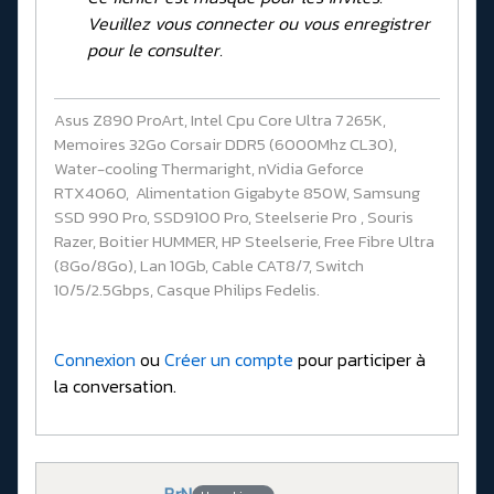
Veuillez vous connecter ou vous enregistrer
pour le consulter.
Asus Z890 ProArt, Intel Cpu Core Ultra 7 265K,
Memoires 32Go Corsair DDR5 (6000Mhz CL30),
Water-cooling Thermaright, nVidia Geforce
RTX4060, Alimentation Gigabyte 850W, Samsung
SSD 990 Pro, SSD9100 Pro, Steelserie Pro , Souris
Razer, Boitier HUMMER, HP Steelserie, Free Fibre Ultra
(8Go/8Go), Lan 10Gb, Cable CAT8/7, Switch
10/5/2.5Gbps, Casque Philips Fedelis.
Connexion
ou
Créer un compte
pour participer à
la conversation.