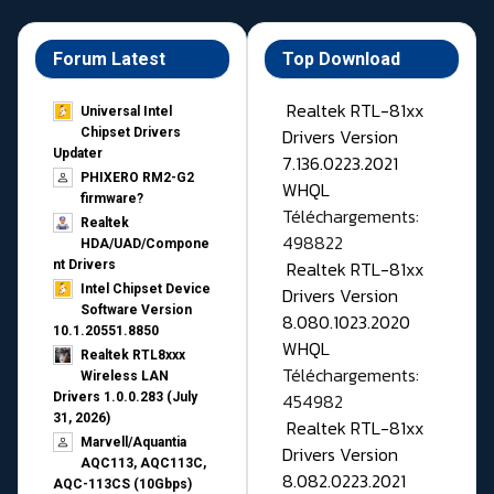
Forum Latest
Top Download
Realtek RTL-81xx
Universal Intel
Drivers Version
Chipset Drivers
Updater​
7.136.0223.2021
PHIXERO RM2-G2
WHQL
firmware?
Téléchargements:
Realtek
498822
HDA/UAD/Compone
Realtek RTL-81xx
nt Drivers
Intel Chipset Device
Drivers Version
Software Version
8.080.1023.2020
10.1.20551.8850
WHQL
Realtek RTL8xxx
Téléchargements:
Wireless LAN
454982
Drivers 1.0.0.283 (July
31, 2026)
Realtek RTL-81xx
Marvell/Aquantia
Drivers Version
AQC113, AQC113C,
8.082.0223.2021
AQC-113CS (10Gbps)