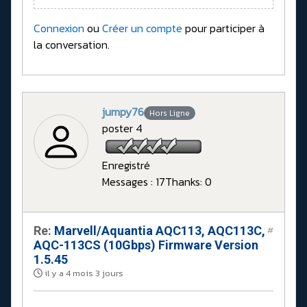
Connexion
ou
Créer un compte
pour participer à
la conversation.
jumpy76
Hors Ligne
poster 4
Enregistré
Messages : 17
Thanks: 0
Re:
Marvell/Aquantia AQC113, AQC113C,
#
AQC-113CS (10Gbps) Firmware Version
1.5.45
il y a 4 mois 3 jours