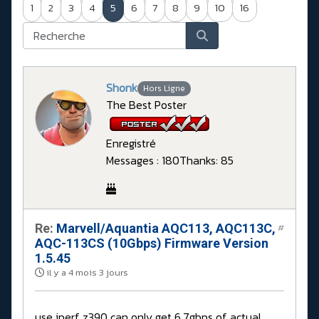
1
2
3
4
5
6
7
8
9
10
16
Shonk
Hors Ligne
The Best Poster
Enregistré
Messages : 180
Thanks: 85
Re:
Marvell/Aquantia AQC113, AQC113C,
#
AQC-113CS (10Gbps) Firmware Version
1.5.45
il y a 4 mois 3 jours
use iperf z390 can only get 6.7gbps of actual