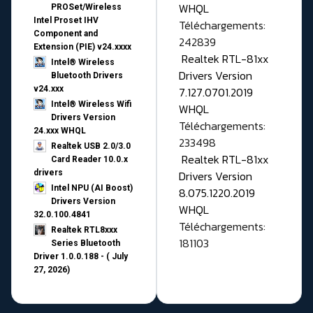
WHQL
PROSet/Wireless
Intel Proset IHV
Téléchargements:
Component and
242839
Extension (PIE) v24.xxxx
Realtek RTL-81xx
Intel® Wireless
Drivers Version
Bluetooth Drivers
v24.xxx
7.127.0701.2019
Intel® Wireless Wifi
WHQL
Drivers Version
Téléchargements:
24.xxx WHQL
233498
Realtek USB 2.0/3.0
Realtek RTL-81xx
Card Reader 10.0.x
drivers
Drivers Version
Intel NPU (AI Boost)
8.075.1220.2019
Drivers Version
WHQL
32.0.100.4841
Téléchargements:
Realtek RTL8xxx
181103
Series Bluetooth
Driver 1.0.0.188 - ( July
27, 2026)