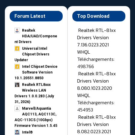
Forum Latest
Top Download
Realtek RTL-81xx
Realtek
Drivers Version
HDA/UAD/Compone
nt Drivers
7.136.0223.2021
Universal Intel
WHQL
Chipset Drivers
Téléchargements:
Updater​
498766
Intel Chipset Device
Realtek RTL-81xx
Software Version
10.1.20551.8850
Drivers Version
Realtek RTL8xxx
8.080.1023.2020
Wireless LAN
WHQL
Drivers 1.0.0.283 (July
Téléchargements:
31, 2026)
454953
Marvell/Aquantia
AQC113, AQC113C,
Realtek RTL-81xx
AQC-113CS (10Gbps)
Drivers Version
Firmware Version 1.5.45
8.082.0223.2021
Intel®