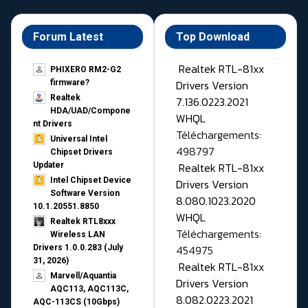
Forum Latest
Top Download
Realtek RTL-81xx
PHIXERO RM2-G2
Drivers Version
firmware?
Realtek
7.136.0223.2021
HDA/UAD/Compone
WHQL
nt Drivers
Téléchargements:
Universal Intel
498797
Chipset Drivers
Realtek RTL-81xx
Updater​
Intel Chipset Device
Drivers Version
Software Version
8.080.1023.2020
10.1.20551.8850
WHQL
Realtek RTL8xxx
Téléchargements:
Wireless LAN
454975
Drivers 1.0.0.283 (July
31, 2026)
Realtek RTL-81xx
Marvell/Aquantia
Drivers Version
AQC113, AQC113C,
8.082.0223.2021
AQC-113CS (10Gbps)