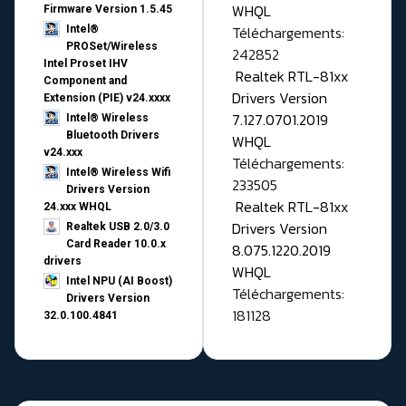
WHQL
Firmware Version 1.5.45
Téléchargements:
Intel®
PROSet/Wireless
242852
Intel Proset IHV
Realtek RTL-81xx
Component and
Drivers Version
Extension (PIE) v24.xxxx
7.127.0701.2019
Intel® Wireless
Bluetooth Drivers
WHQL
v24.xxx
Téléchargements:
Intel® Wireless Wifi
233505
Drivers Version
Realtek RTL-81xx
24.xxx WHQL
Drivers Version
Realtek USB 2.0/3.0
Card Reader 10.0.x
8.075.1220.2019
drivers
WHQL
Intel NPU (AI Boost)
Téléchargements:
Drivers Version
181128
32.0.100.4841